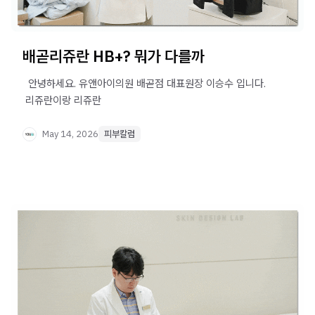
배곧리쥬란 HB+? 뭐가 다를까
​ ​ 안녕하세요. 유앤아이의원 배곧점 대표원장 이승수 입니다. ​
​ 리쥬란이랑 리쥬란
May 14, 2026
피부칼럼