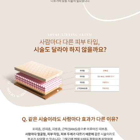
GYEONGSANG-DO
대구점
부산점
창원점