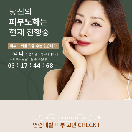
03
:
17
:
45
:
46