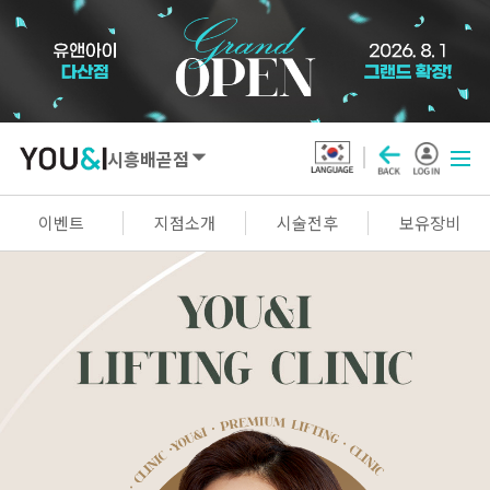
시흥배곧점
SEOUL
이벤트
지점소개
시술전후
보유장비
강남점
선릉점
잠실점
왕십리점
명동점
홍대신촌점
영등포점
마곡점
건대점
구로점
여의도점
천호점
목동점
창동점
GYEONGGI / INCHEON