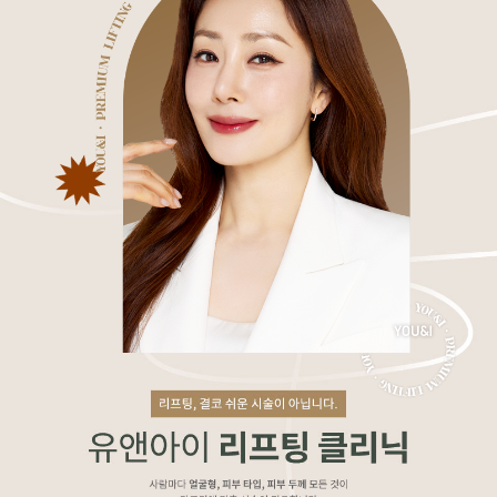
수원점
판교점
광교점
광명점
산본점
부천점
일산점
다산점
김포점
인천검단점
동탄점
평택점
안양점
부평점
안산점
의정부점
시흥배곧점
분당미금점
과천점
하남미사점
화성봉담점
경기광주점
CHUNGCHEONG-DO
천안점
대전점
JEOLLA-DO
광주점
목포점