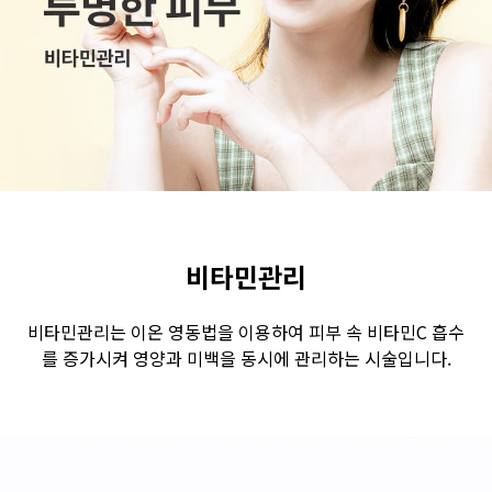
수원점
판교점
광교점
광명점
산본점
부천점
일산점
다산점
김포점
인천검단점
동탄점
평택점
안양점
부평점
안산점
의정부점
시흥배곧점
분당미금점
과천점
하남미사점
화성봉담점
경기광주점
비타민관리
CHUNGCHEONG-DO
비타민관리는 이온 영동법을 이용하여 피부 속 비타민C 흡수
를 증가시켜 영양과 미백을 동시에 관리하는 시술입니다.
천안점
대전점
JEOLLA-DO
광주점
목포점