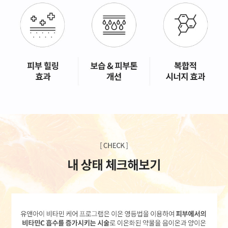
GYEONGSANG-DO
대구점
부산점
창원점