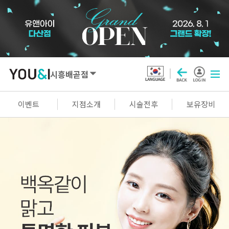
시흥배곧점
SEOUL
이벤트
지점소개
시술전후
보유장비
강남점
선릉점
잠실점
왕십리점
명동점
홍대신촌점
영등포점
마곡점
건대점
구로점
여의도점
천호점
목동점
창동점
GYEONGGI / INCHEON