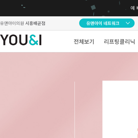
유앤아이의원
시흥배곧점
유앤아이 네트워크
전체보기
리프팅클리닉