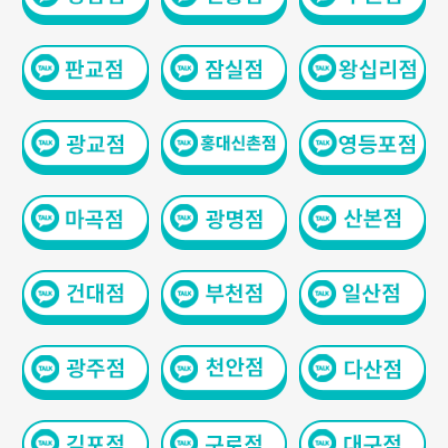
GYEONGSANG-DO
대구점
부산점
창원점