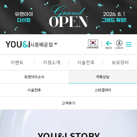
시흥배곧점
SEOUL
이벤트
지점소개
시술전후
보유장비
강남점
선릉점
잠실점
왕십리점
유앤아이소식
카톡상담
명동점
홍대신촌점
영등포점
마곡점
시술전후
스타갤러리
건대점
구로점
여의도점
천호점
고객후기
목동점
창동점
GYEONGGI / INCHEON
YOU&I STORY