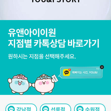
수원점
판교점
광교점
광명점
산본점
부천점
일산점
다산점
김포점
인천검단점
동탄점
평택점
안양점
부평점
안산점
의정부점
시흥배곧점
분당미금점
과천점
하남미사점
화성봉담점
경기광주점
CHUNGCHEONG-DO
천안점
대전점
JEOLLA-DO
광주점
목포점