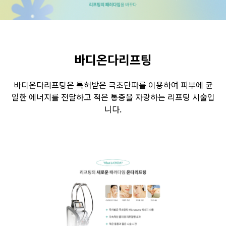
수원점
판교점
광교점
광명점
산본점
부천점
일산점
다산점
김포점
인천검단점
동탄점
평택점
바디온다리프팅
안양점
부평점
안산점
의정부점
바디온다리프팅은 특허받은 극초단파를 이용하여 피부에 균
시흥배곧점
분당미금점
과천점
하남미사점
일한 에너지를 전달하고 적은 통증을 자랑하는 리프팅 시술입
니다.
화성봉담점
경기광주점
CHUNGCHEONG-DO
천안점
대전점
JEOLLA-DO
광주점
목포점