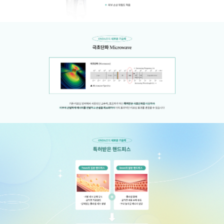
GYEONGSANG-DO
대구점
부산점
창원점