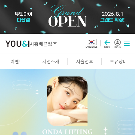
시흥배곧점
SEOUL
이벤트
지점소개
시술전후
보유장비
강남점
선릉점
잠실점
왕십리점
명동점
홍대신촌점
영등포점
마곡점
건대점
구로점
여의도점
천호점
목동점
창동점
GYEONGGI / INCHEON