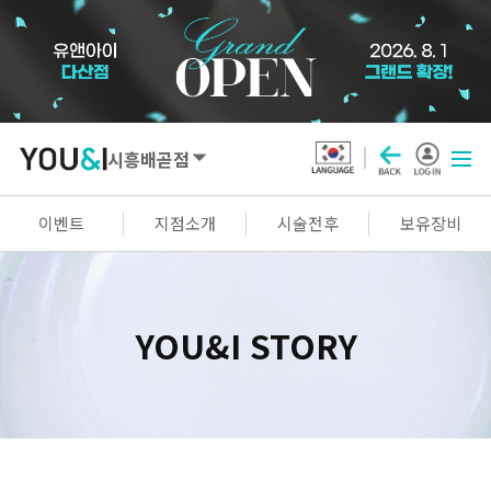
시흥배곧점
SEOUL
이벤트
지점소개
시술전후
보유장비
강남점
선릉점
잠실점
왕십리점
명동점
홍대신촌점
영등포점
마곡점
YOU&I STORY
건대점
구로점
여의도점
천호점
목동점
창동점
GYEONGGI / INCHEON