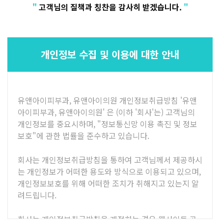
"
고객님의 질책과 칭찬을 감사히 받겠습니다.
"
수원점
판교점
광교점
광명점
산본점
부천점
일산점
다산점
김포점
인천검단점
동탄점
평택점
개인정보 수집 및 이용에 대한 안내
안양점
부평점
안산점
의정부점
시흥배곧점
분당미금점
과천점
하남미사점
유앤아이피부과, 유앤아이의원 개인정보취급방침 '유앤
화성봉담점
아이피부과, 유앤아이의원' 은 (이하 '회사'는) 고객님의
경기광주점
개인정보를 중요시하며, "정보통신망 이용 촉진 및 정보
보호"에 관한 법률을 준수하고 있습니다.
CHUNGCHEONG-DO
회사는 개인정보취급방침을 통하여 고객님께서 제공하시
천안점
대전점
는 개인정보가 어떠한 용도와 방식으로 이용되고 있으며,
개인정보보호를 위해 어떠한 조치가 취해지고 있는지 알
JEOLLA-DO
려드립니다.
광주점
목포점
회사는 개인정보취급방침을 개정하는 경우 웹사이트 공