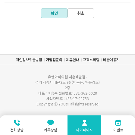
■ 제공하는 항목
성명, 아이디, 비밀번호, 생년월일, 성별, 전화번호, 휴대
확인
취소
폰 번호, E-mail
주소, 관심 진료정보, 가입 경로
■ 보유 및 이용 기간
회원의 개인정보는 이용목적이 달성되거나 보유 및 보존
기간이 종료한 경우 해당 정보를 지체 없이 파기합니다.
개인정보취급방침
가맹점문의
제휴안내
고객소리함
비급여공지
다만, 수집 목적 또는 제공받은 목적이 달성된 경우에도
상법 등 법령의 규정에 의하여 보존할 필요성이 있는 경
유앤아이의원 시흥배곧점
:
우에는 귀하의 개인정보를 보유할 수 있습니다.
경기 시흥시 배곧3로 96 (배곧동, M-플러스)
2층
대표
: 이승수
전화번호
: 031-362-6028
소비자의 불만 또는 분쟁처리에 관한 기록 : 3년 (전자상
사업자번호
: 498-17-00753
거래 등에서의 소비자보호에 관한 법률)
Copyright ⓒ YOU&I all rights reserved
- 신용 정보의 수집/처리 및 이용 등에 관한 기록 : 3년 (신
용 정보의 이용 및 보호에 관한 법률)
- 본인 확인에 관한 기록 : 6개월 (정보통신망 이용 촉진
전화상담
카톡상담
마이페이지
이벤트
및 정보보호 등에 관한 법률)