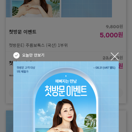
원
9,800
첫방문 이벤트
원
5,000
첫방문E) 주름보톡스 (국산) 1부위
오늘만 안보기
원
23,000
첫방문 이벤트
원
12,000
첫방문E) 턱보톡스 (국산)
더보기