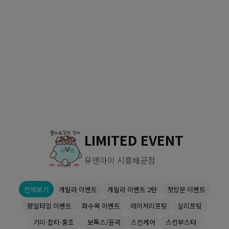
수원점
판교점
광교점
광명점
산본점
부천점
일산점
다산점
김포점
인천검단점
동탄점
평택점
안양점
부평점
안산점
의정부점
시흥배곧점
분당미금점
과천점
하남미사점
화성봉담점
경기광주점
LIMITED EVENT
CHUNGCHEONG-DO
유앤아이 시흥배곧점
천안점
대전점
전체보기
게릴라 이벤트
게릴라 이벤트 2탄
첫방문 이벤트
JEOLLA-DO
평일타임 이벤트
화수목 이벤트
레이저리프팅
실리프팅
광주점
목포점
기미·잡티·홍조
보톡스/윤곽
스킨케어
스킨부스터