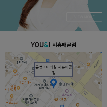
VIEW MORE
시흥배곧점
유앤아이의원 시흥배곧
점