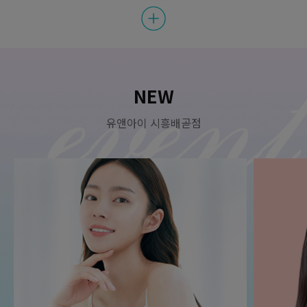
첫방문E) 소노케어
원
29,000
첫방문 이벤트
원
15,000
첫방문E) 크라이오
NEW
유앤아이 시흥배곧점