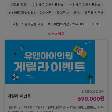
여드름·모공
여성제모(아포지플러스)
남성제모(아포지플러스)
GYEONGSANG-DO
남성제모(클라리티)
다이어트
활력주사
흑자
목주름 지우개
대구점
부산점
창원점
대상 : 시흥배곧점 내원 고객
이벤트기간 :
2026.08.01 ~ 08.31
※ VAT 별도
원
1,350,000
게릴라 이벤트
원
690,000
[프리미엄 바디패키지] 바디온다 10만줄 + 파워 HPL 1000cc + 복