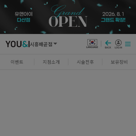
시흥배곧점
SEOUL
이벤트
지점소개
시술전후
보유장비
강남점
선릉점
잠실점
왕십리점
명동점
홍대신촌점
영등포점
마곡점
건대점
구로점
여의도점
천호점
목동점
창동점
GYEONGGI / INCHEON