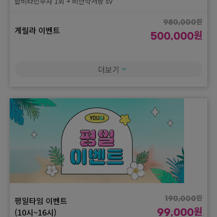
합비타민주사 1회 + 비만약처방 sv
원
980,000
게릴라 이벤트
원
500,000
얼굴전체 스킨보톡스(국산) 4cc 3회
더보기
원
290,000
게릴라 이벤트
원
150,000
[이중턱 뿌시기] 턱보톡스(국산) + 침샘보톡스(국산) + 슈링크 200
샷
원
620,000
게릴라 이벤트
원
320,000
1인실 프라이빗룸 + 수면 + 리쥬란힐러 2cc
원
평일타임 이벤트
190,000
원
(10시~16시)
99,000