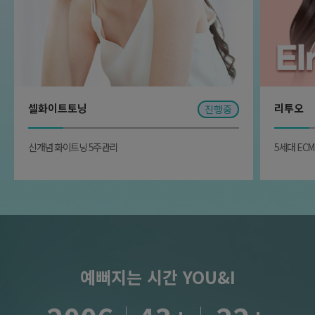
셀화이트토닝
리투오
진행중
신개념 화이트닝 5주관리
5세대 EC
예뻐지는 시간 YOU&I