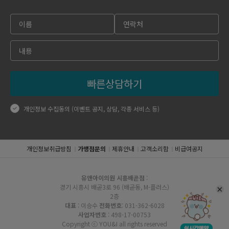
빠른상담하기
개인정보 수집동의 (이벤트 공지, 상담, 각종 서비스 등)
개인정보취급방침
가맹점문의
제휴안내
고객소리함
비급여공지
유앤아이의원 시흥배곧점
:
경기 시흥시 배곧3로 96 (배곧동, M-플러스)
2층
대표
: 이승수
전화번호
: 031-362-6028
사업자번호
: 498-17-00753
Copyright ⓒ YOU&I all rights reserved