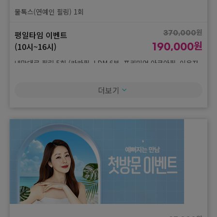
물톡스(연예인 필링) 1회
원
평일타임 이벤트
370,000
원
(10시~16시)
190,000
내맘대로 필링 5회 (라라필, LDM 6분, 프리미엄 아쿠아필, 이온자
임, 스케일링) 5회
더보기
원
평일타임 이벤트
880,000
원
(10시~16시)
450,000
리팟흑자 5mm + 잡티레이져(엑잡, 클잡, 피코532) 1회 + 재생주
사 1회