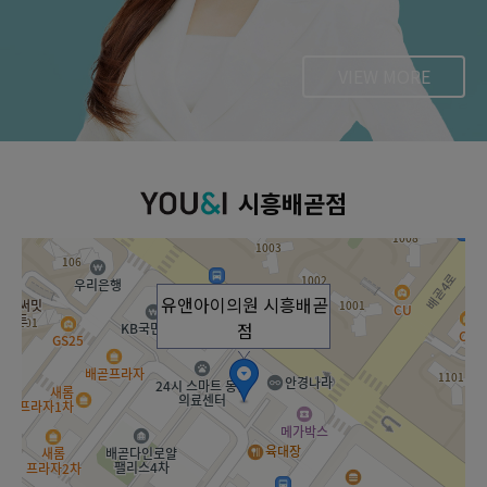
VIEW MORE
시흥배곧점
유앤아이의원 시흥배곧
점