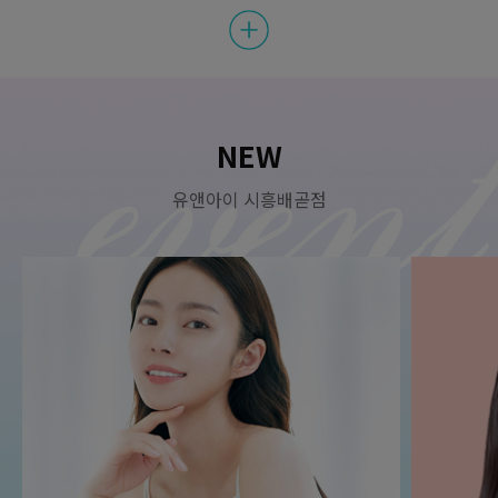
첫방문E) 소노케어
원
29,000
첫방문 이벤트
원
15,000
첫방문E) 크라이오
NEW
유앤아이 시흥배곧점