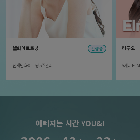
셀화이트토닝
리투오
진행중
신개념 화이트닝 5주관리
5세대 EC
예뻐지는 시간 YOU&I