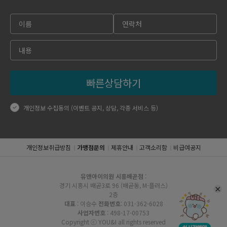
빠른상담하기
개인정보 수집동의 (이벤트 공지, 상담, 각종 서비스 등)
개인정보취급방침
가맹점문의
제휴안내
고객소리함
비급여공지
유앤아이의원 시흥배곧점
:
경기 시흥시 배곧3로 96 (배곧동, M-플러스)
2층
대표
: 이승수
전화번호
: 031-362-6028
사업자번호
: 498-17-00753
Copyright ⓒ YOU&I all rights reserved