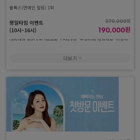
물톡스(연예인 필링) 1회
원
평일타임 이벤트
370,000
원
(10시~16시)
190,000
내맘대로 필링 5회 (라라필, LDM 6분, 프리미엄 아쿠아필, 이온자
임, 스케일링) 5회
더보기
원
평일타임 이벤트
880,000
원
(10시~16시)
450,000
리팟흑자 5mm + 잡티레이져(엑잡, 클잡, 피코532) 1회 + 재생주
사 1회