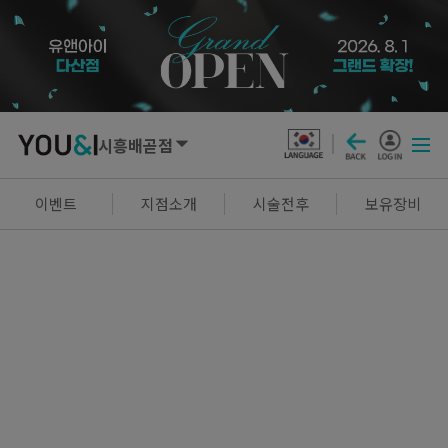
시흥배곧점
SEOUL
이벤트
지점소개
시술전후
보유장비
강남점
선릉점
잠실점
왕십리점
명동점
홍대신촌점
영등포점
마곡점
건대점
구로점
여의도점
천호점
목동점
창동점
GYEONGGI / INCHEON