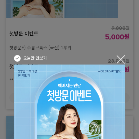
원
9,800
첫방문 이벤트
원
5,000
첫방문E) 주름보톡스 (국산) 1부위
오늘만 안보기
원
23,000
첫방문 이벤트
원
12,000
첫방문E) 턱보톡스 (국산)
더보기