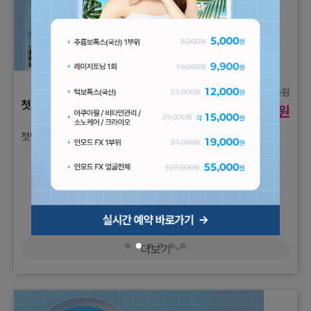
원
120,000
첫방문 이벤트
원
65,000
첫방문E) 피코프락셀 나비존
더보기