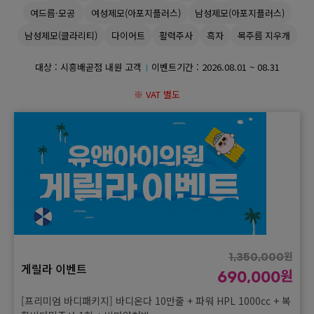
여드름·모공
여성제모(아포지플러스)
남성제모(아포지플러스)
GYEONGSANG-DO
남성제모(클라리티)
다이어트
활력주사
흑자
목주름 지우개
대구점
부산점
창원점
대상 : 시흥배곧점 내원 고객
이벤트기간 :
2026.08.01 ~ 08.31
※ VAT 별도
원
1,350,000
게릴라 이벤트
원
690,000
[프리미엄 바디패키지] 바디온다 10만줄 + 파워 HPL 1000cc + 복