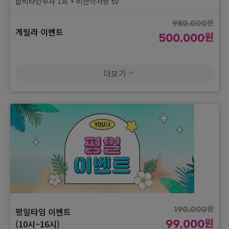
합비타민주사 1회 + 비만약처방 sv
원
980,000
게릴라 이벤트
원
500,000
얼굴전체 스킨보톡스(국산) 4cc 3회
더보기
원
290,000
게릴라 이벤트
원
150,000
[이중턱 뿌시기] 턱보톡스(국산) + 침샘보톡스(국산) + 슈링크 200
샷
원
620,000
게릴라 이벤트
원
320,000
1인실 프라이빗룸 + 수면 + 리쥬란힐러 2cc
원
평일타임 이벤트
190,000
원
(10시~16시)
99,000