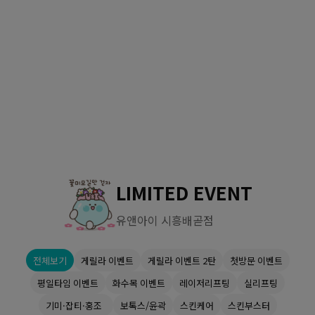
수원점
판교점
광교점
광명점
산본점
부천점
일산점
다산점
김포점
인천검단점
동탄점
평택점
안양점
부평점
안산점
의정부점
시흥배곧점
분당미금점
과천점
하남미사점
화성봉담점
경기광주점
LIMITED EVENT
CHUNGCHEONG-DO
유앤아이 시흥배곧점
천안점
대전점
전체보기
게릴라 이벤트
게릴라 이벤트 2탄
첫방문 이벤트
JEOLLA-DO
평일타임 이벤트
화수목 이벤트
레이저리프팅
실리프팅
광주점
목포점
기미·잡티·홍조
보톡스/윤곽
스킨케어
스킨부스터