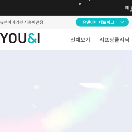
유앤아이의원
시흥배곧점
유앤아이 네트워크
전체보기
리프팅클리닉