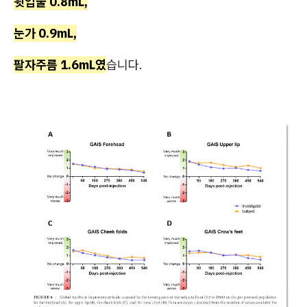
윗입술 0.8mL,
눈가 0.9mL,
팔자주름 1.6mL였
습니다.