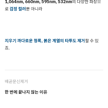
1,064nm, 660nm, 595nm, 532nm
의 다양한 파장으
로
검정 컬러
뿐 아니라
지우기 까다로운 청록, 붉은 계열의 타투도 제거
할 수 있
죠.
배곧문신제거
한 번에 끝나지 않는 이유