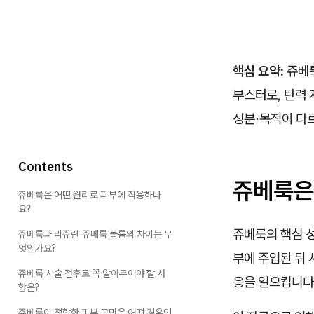
핵심 요약:
쥬베룩
부스터로, 탄력 
성분·목적이 다르
Contents
쥬베룩은
쥬베룩은 어떤 원리로 피부에 작용하나
요?
쥬베룩의 핵심 성
쥬베룩과 리쥬란·쥬베룩 볼륨의 차이는 무
엇인가요?
부에 주입된 뒤 
쥬베룩 시술 전후로 꼭 알아두어야 할 사
응을 일으킵니다
항은?
쥬베룩이 적합한 피부 고민은 어떤 경우인