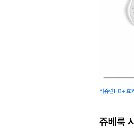
리쥬란HB+ 효
쥬베룩 