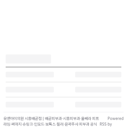
유앤아이의원 시흥배곧점 | 배곧피부과·시흥피부과·울쎄라 피프
Powered
라임·써마지·슈링크·인모드·보톡스·필러·윤곽주사 피부과 공식
RSS
·
by